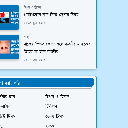
টিপস ও ট্রিকস
গ্রামীণফোন কল লিস্ট দেখার নিয়ম
৩০ জুল, ২০২৩
স্বাস্থ্য
নাকের ভিতর ফোড়া হলে করনীয় - নাকের
ভিতর ঘা হলে করনীয়
২৭ জুল, ২০২৩
্লগ ক্যাটাগরি
্শনীয় স্থান
টিপস ও ট্রিকস
সলামিক
চিকিৎসা
িউটি টিপস
হেলথ টিপস
স্থ্য
ব্যাংক