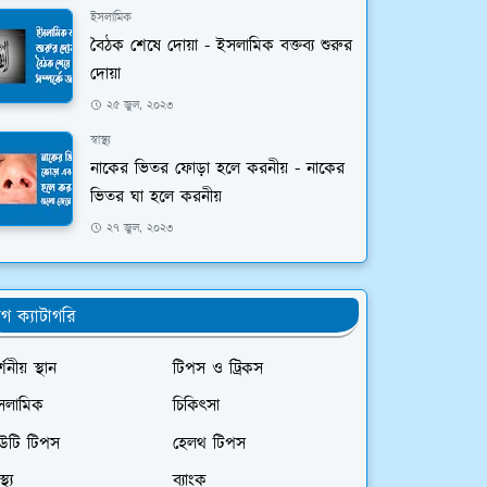
ইসলামিক
বৈঠক শেষে দোয়া - ইসলামিক বক্তব্য শুরুর
দোয়া
২৫ জুল, ২০২৩
স্বাস্থ্য
নাকের ভিতর ফোড়া হলে করনীয় - নাকের
ভিতর ঘা হলে করনীয়
২৭ জুল, ২০২৩
্লগ ক্যাটাগরি
্শনীয় স্থান
টিপস ও ট্রিকস
সলামিক
চিকিৎসা
িউটি টিপস
হেলথ টিপস
স্থ্য
ব্যাংক