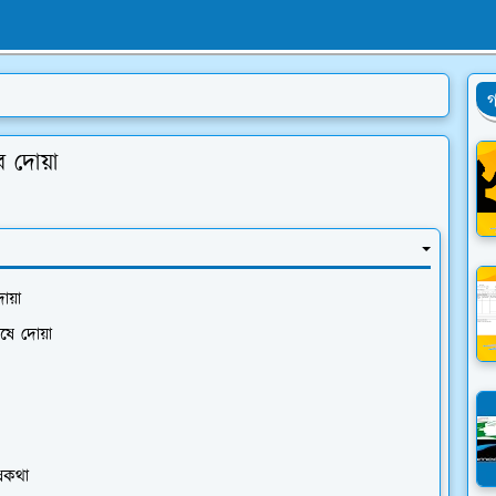
গ
র দোয়া
োয়া
ষে দোয়া
েষকথা