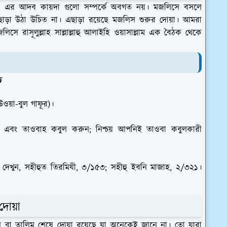
স এর আদব কায়দা গুলো সম্পর্কে অবগত নয়। মজলিসে বসলে
 ছাড়া উঠা উচিত না। এছাড়া রয়েছে মজলিস শুরুর দোয়া। আমরা
 রাসূলুল্লাহ সাল্লাল্লাহু আলাইহি ওয়াসাল্লাম এক বৈঠক থেকে
ر
উওয়া-বুল গাফূর)।
এবং তাওবাহ কবুল করুন; নিশ্চয় আপনিই তাওবা কবুলকারী
েখুন, সহীহুত তিরমিযী, ৩/১৫৩; সহীহু ইবনি মাজাহ, ২/৩২১।
দোয়া
বা তালিম শেষে দোয়া রয়েছে যা অনেকেই জানে না। তো যারা