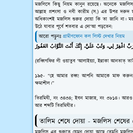
মজলিসে কিছু নিয়ম কানুন রয়েছে। অনেকে মজলি
আল্লাহ প্রশংসা ও নবী কারীম (স.) এর উপর দরুদ
অধিকাংশই মজলিস শুরুর দোয়া কি তা জানি না। মজলিসে
উঠে যাবার পূর্বে শতবার এ দো‘আ পড়তেন:
আরো পড়ুনঃ
গ্রামীণফোন কল লিস্ট দেখার নিয়ম
َبِّ اغْفِرْ لِي، وَتُبْ عَلَيَّ، إِنَّكَ أَنْتَ التَّوَّابُ الغَفُورُ
(রব্বিগফির লী ওয়াতুব ‘আলাইয়্যা, ইন্নাকা আনতাত্ তা
১৯৫- “হে আমার রব্ব! আপনি আমাকে মাফ করুন 
ক্ষমাশীল।”
তিরমিযী, নং ৩৪৩৪; ইবন মাজাহ, নং ৩৮১৪। আরও দ
আর শব্দটি তিরমিযীর।
তালিম শেষে দোয়া - মজলিস শেষের 
মজলিস এর শুরুতে যেমন দোয়া আছে তেমনি মজলিস 