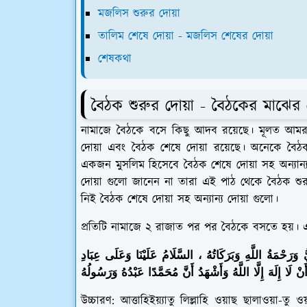
মজলিস শুরুর দোয়া
তালিম শেষে দোয়া - মজলিস শেষের দোয়া
শেষকথা
বৈঠক শুরুর দোয়া - বৈঠকের মাঝের 
নামাজে বৈঠকে বসে কিছু আদব রয়েছে। মূলত আমর
দোয়া এবং বৈঠক শেষে দোয়া রয়েছে। অনেকে বৈঠক
একজন মুসলিম হিসেবে বৈঠক শেষে দোয়া সহ অন্যান
দোয়া গুলো জানেন না তারা এই পাঠ থেকে বৈঠক শু
নিই বৈঠক শেষে দোয়া সহ অন্যান্য দোয়া গুলো।
প্রতিটি নামাজে ২ রাজাত পর পর বৈঠকে বসতে হয়। 
يُّ وَرَحْمَةُ اللَّهِ وَبَرَكَاتُهُ ، السَّلَامُ عَلَيْنَا وَعَلَى عِبَادِ
 لَا إِلَهَ إِلَّا اللَّهُ وَأَشْهَدُ أَنَّ مُحَمَّدًا عَبْدُهُ وَرَسُولُهُ
উচ্চারণ:
আত্তাহিইয়্যাতু লিল্লাহি ওয়াছ ছালাওয়া-তু ও