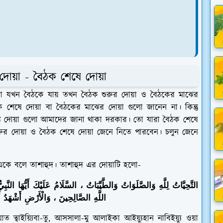
দোয়া - বৈঠক শেষে দোয়া
া যখন বৈঠকে যায় তখন বৈঠক শুরুর দোয়া ও বৈঠকের মাঝের
 শেষে দোয়া বা বৈঠকের মাঝের দোয়া গুলো জানেন না। কিন্তু
্য দোয়া গুলো আমাদের জানা থাকা দরকার। তো যারা বৈঠক শেষে
রুর দোয়া ও বৈঠক শেষে দোয়া জেনে নিতে পারবেন। চলুন জেনে
একে বলে তাশাহুদ। তাশাহুদ এর দোয়াটি হলো-
التَّحِيَّاتُ لِلَّهِ وَالصَّلَوَاتُ وَالطَّيِّبَاتُ ، السَّلَامُ عَلَيْكَ أَيُّهَا النَّبِ
اللَّهِ الصَّالِحِينَ ، وَالْأَرْضِ أَشْهَدُ أَنْ
য়াত ত্বাইয়্যিবা-তু, আসসালা-মু আলাইকা আইয়্যুহান নাবিইয়্যু ওয়া