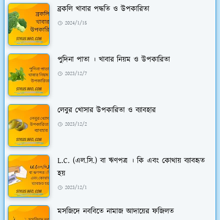
ব্রকলি খাবার পদ্ধতি ও উপকারিতা
2024/1/15
পুদিনা পাতা । খাবার নিয়ম ও উপকারিতা
2023/12/7
লেবুর খোসার উপকারিতা ও ব্যাবহার
2023/12/2
L.C. (এল.সি.) বা ঋণপত্র । কি এবং কোথায় ব্যাবহৃত
হয়
2023/12/1
মসজিদে নববিতে নামাজ আদায়ের ফজিলত