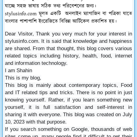
যাচ্ছে সহজ ভাষায় সঠিক তথ্য পরিবেশনের জন্য।
stylusinfo.com মূলত একটি অনলাইন ম্যাগাজিন বা পত্রিকা যাতে
বাংলার পাশাপাশি ইংরেজিতে বিভিন্ন আর্টিকেল প্রকাশিত হয়।
Dear Visitor, Thank you very much for your interest in 
stylusinfo.com. It is said that knowledge and happiness 
are shared. From that thought, this blog covers various 
related topics including history, health, food, internet 
and information technology.
I am Shahin
This is my blog,
This blog is mainly about contemporary topics, Food 
and IT related tips and tricks. There is no point in just 
knowing yourself. Rather, if you learn something new 
yourself, it is full satisfaction and self-interest in 
sharing it with everyone. This blog was created on July 
10, 2023 with that purpose.
If you search something on Google, thousands of web 
sites come up, many people find it difficult to get their 