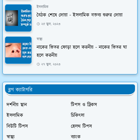
ইসলামিক
বৈঠক শেষে দোয়া - ইসলামিক বক্তব্য শুরুর দোয়া
২৫ জুল, ২০২৩
স্বাস্থ্য
নাকের ভিতর ফোড়া হলে করনীয় - নাকের ভিতর ঘা
হলে করনীয়
২৭ জুল, ২০২৩
ব্লগ ক্যাটাগরি
দর্শনীয় স্থান
টিপস ও ট্রিকস
ইসলামিক
চিকিৎসা
বিউটি টিপস
হেলথ টিপস
স্বাস্থ্য
ব্যাংক