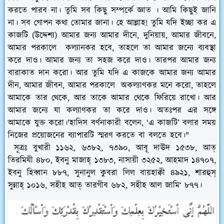
করতে
পারব
না।
তুমি
সব
কিছু সম্পর্কে জ্ঞাত
।
আমি
কিছুই
জানি
না।
সব
গোপন
কথা
তোমার
জানা।
হে
আল্লাহ
!
তুমি
যদি
ইচ্ছা
কর
এ
কাজটি
(
উদ্দেশ্য
)
আমার
জন্য
আমার
দীনে
,
দুনিয়ায়
,
আমার
জীবনে
,
আমার
পরকালে
কল্যানকর
হবে
,
তাহলে
তা
আমার
জন্যে
ব্যবস্থা
করে
দাও।
আমার
জন্য
তা
সহজ
করে
দাও।
তারপর
আমার
জন্য
বারাকাত
দান
করো।
আর
তুমি
যদি
এ
কাজকে
আমার
জন্য
আমার
দীন
,
আমার
জীবন
,
আমার
পরকালে
অকল্যাণকর
মনে
করো
,
তাহলে
আমাকে
তার
থেকে
,
আর
তাকে
আমার
থেকে
ফিরিয়ে
রাখো।
আর
আমার
জন্যে
যা
কল্যাণকর
তা
করে
দাও।
অতঃপর
এর
সঙ্গে
আমাকে
যুক্ত
করো।'
হাদিস
বর্ণনাকারী
বলেন
, ‘
এ
কাজটি
’
বলার
সময়
নিজের প্রয়োজনের
ব্যাপারটি
স্মরণ
করতে বা বলতে
হবে।"
সূত্রঃ
বুখারী
১১৬২
,
৬৩৮২
,
৭৩৯০
,
আবূ
দাঊদ
১৫৩৮
,
আত্
তিরমিযী
৪৮০
,
ইবনু
মাজাহ্
১৩৮৩
,
নাসায়ী
৩২৫২
,
আহমাদ
১৪৭০৭
,
ইবনু
হিব্বান
৮৮৭
,
সুনানুল
কুবরা
লিল
বায়হাক্বী
৪৯২১
,
শারহুস্
সুন্নাহ্
১০১৬
,
সহীহ
আত্
তারগীব
৬৮২
,
সহীহ
আল
জামি
‘
৮৭৭।