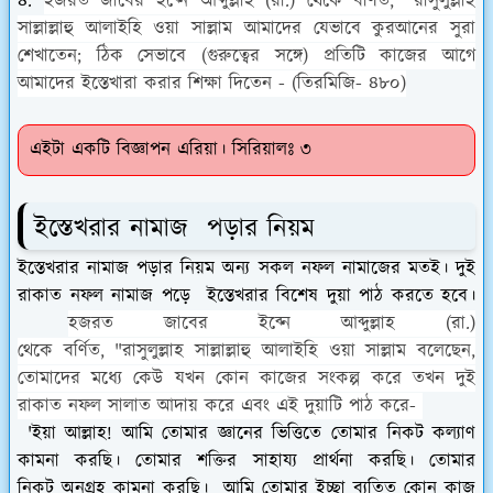
৪.
হজরত
জাবের
ইব্নে
আব্দুল্লাহ
(
রা.) থেকে
বর্ণিত
,
"
রাসুলুল্লাহ
সাল্লাল্লাহু
আলাইহি
ওয়া
সাল্লাম
আমাদের
যেভাবে
কুরআনের
সুরা
শেখাতেন
;
ঠিক
সেভাবে
(
গুরুত্বের
সঙ্গে
)
প্রতিটি
কাজের
আগে
আমাদের
ইস্তেখারা
করার
শিক্ষা
দিতেন - (তিরমিজি- ৪৮০)
এইটা একটি বিজ্ঞাপন এরিয়া। সিরিয়ালঃ ৩
ইস্তেখরার নামাজ পড়ার নিয়ম
ইস্তেখরার নামাজ পড়ার নিয়ম অন্য সকল নফল নামাজের মতই। দুই
রাকাত নফল নামাজ পড়ে ইস্তেখরার বিশেষ দুয়া পাঠ করতে হবে।
হজরত
জাবের
ইব্নে
আব্দুল্লাহ
(
রা.)
থেকে
বর্ণিত
,
"
রাসুলুল্লাহ
সাল্লাল্লাহু
আলাইহি
ওয়া
সাল্লাম বলেছেন,
তোমাদের মধ্যে কেউ যখন কোন কাজের সংকল্প করে তখন দুই
রাকাত নফল সালাত আদায় করে এবং এই দুয়াটি পাঠ করে-
'
ইয়া
আল্লাহ
!
আমি
তোমার
জ্ঞানের
ভিত্তিতে
তোমার
নিকট
কল্যাণ
কামনা
করছি।
তোমার
শক্তির সাহায্য
প্রার্থনা
করছি।
তোমার
নিকট
অনুগ্রহ কামনা করছি
।
আমি
তোমার
ইচ্ছা
ব্যতিত
কোন
কাজ