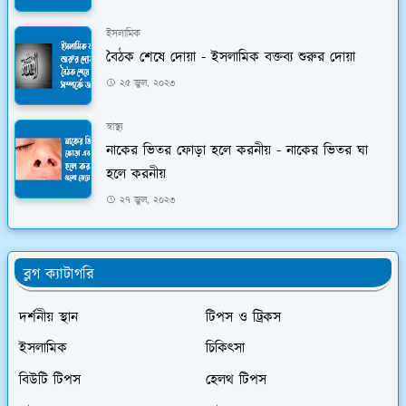
ইসলামিক
বৈঠক শেষে দোয়া - ইসলামিক বক্তব্য শুরুর দোয়া
২৫ জুল, ২০২৩
স্বাস্থ্য
নাকের ভিতর ফোড়া হলে করনীয় - নাকের ভিতর ঘা
হলে করনীয়
২৭ জুল, ২০২৩
ব্লগ ক্যাটাগরি
দর্শনীয় স্থান
টিপস ও ট্রিকস
ইসলামিক
চিকিৎসা
বিউটি টিপস
হেলথ টিপস