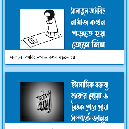
সালাতুল তাসবিহ নামাজ কখন পড়তে হয়